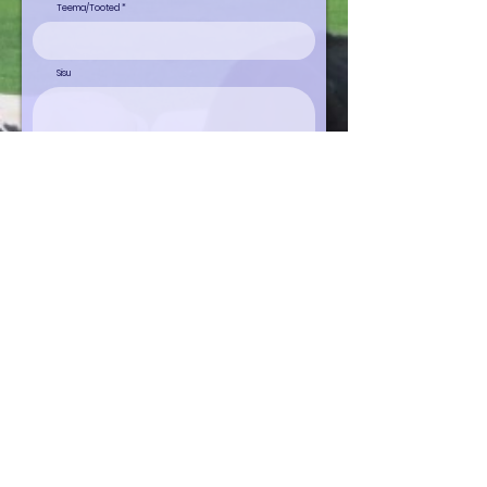
Teema/Tooted
Sisu
Saada
FIRMAST
DairyTec OÜ on 2003. aastal loodud Eesti kapitalil
põhinev ettevõte, mille põhitegevuseks on veisefarmidele
kaasaegsete tehnoloogiate müük ja paigaldus.
Ettevõtte põhitegevuseks on põllumajandusmasinate ja
-seadmete ost, müük, paigaldus ja