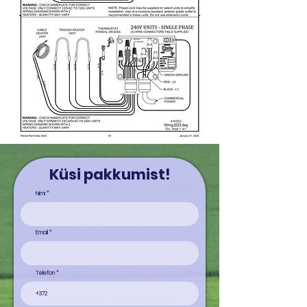
Küsi pakkumist!
Nimi
Email
Telefon