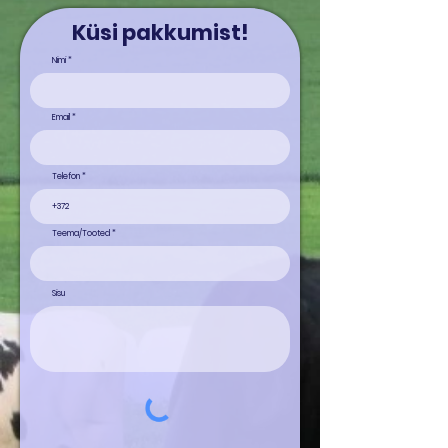
Küsi pakkumist!
Nimi
Email
Telefon
Teema/Tooted
Sisu