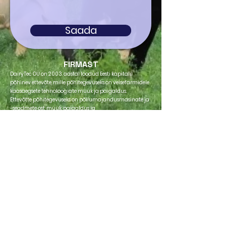
Saada
FIRMAST
DairyTec OÜ on 2003. aastal loodud Eesti kapitalil
põhinev ettevõte, mille põhitegevuseks on veisefarmidele
kaasaegsete tehnoloogiate müük ja paigaldus.
Ettevõtte põhitegevuseks on põllumajandusmasinate ja
-seadmete ost, müük, paigaldus ja
konsultatsiooniteenuse osutamine laudatehnoloogiate
valikul.
KOOSTÖÖPARTNERID
Teeme pikaajalist ja edukat koostööd mitmete ehitus- ja
projekteerimisettevõtetega.
Igal aastal külastavad meie kliente ka välispartnerid
ning samas kontrollitakse meie poolt paigaldatud
toodete korrasolekut ja aidatakse uutel klientidel leida
veelgi paremaid lahendusi.
K
ON
TA
KT