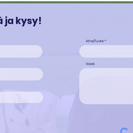
 ja kysy!
Aihe/Tuote
Viesti