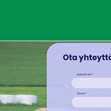
Ota yhteyttä
pakollinen
Email