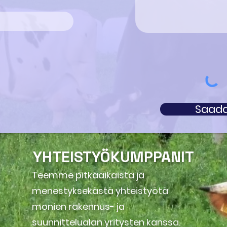
Saad
YHTEISTYÖKUMPPANIT
Teemme pitkäaikaista ja
menestyksekästä yhteistyötä
monien rakennus- ja
suunnittelualan yritysten kanssa.