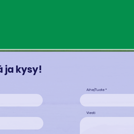
 ja kysy!
Aihe/Tuote
Viesti