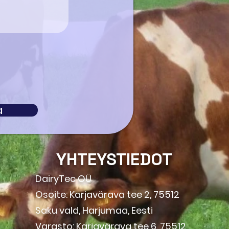
a
YHTEYSTIEDOT
DairyTec OÜ
Osoite: Karjavärava tee 2, 75512
Saku vald, Harjumaa, Eesti
Varasto: Karjavärava tee 6, 75512