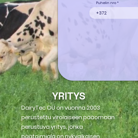
Puhelin nro
YRITYS
DairyTec OÜ on vuonna 2003
perustettu virolaiseen pääomaan
perustuva yritys, jonka
päätoimiala on nykyaikaisen