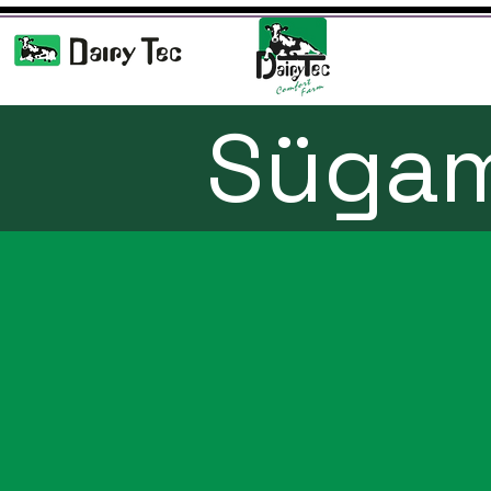
Sügam