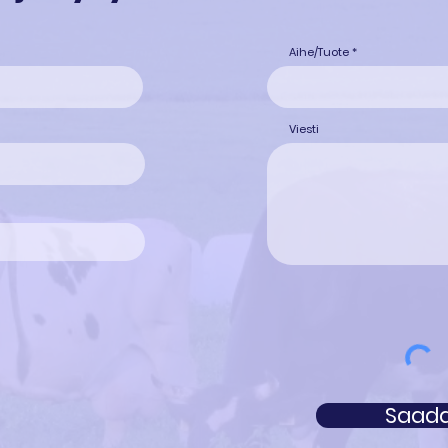
Aihe/Tuote
Viesti
Saad