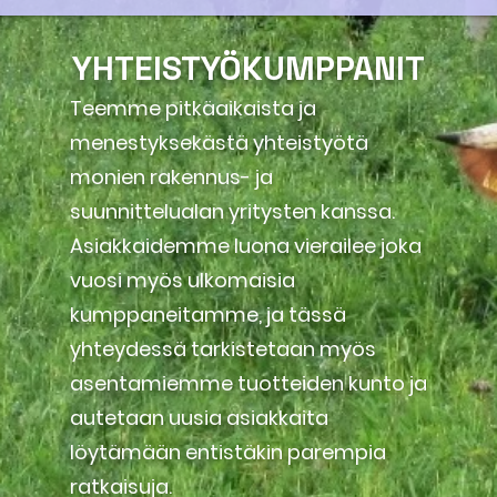
YHTEISTYÖKUMPPANIT
Teemme pitkäaikaista ja
menestyksekästä yhteistyötä
monien rakennus- ja
suunnittelualan yritysten kanssa.
Asiakkaidemme luona vierailee joka
vuosi myös ulkomaisia
kumppaneitamme, ja tässä
yhteydessä tarkistetaan myös
asentamiemme tuotteiden kunto ja
autetaan uusia asiakkaita
löytämään entistäkin parempia
ratkaisuja.