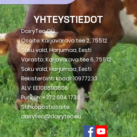
YHTEYSTIEDOT
DairyTec OÜ
Osoite: Karjavärava tee 2, 75512
Saku vald, Harjumaa, Eesti
Varasto: Karjavärava tee 6, 75512
Saku vald, Harjumaa, Eesti
Rekisteröinti koodi: 10977233
ALV: EE100890806
Puhelin: +372 604 1730
Sähköpostiosoite:
dairytec@dairytec.eu