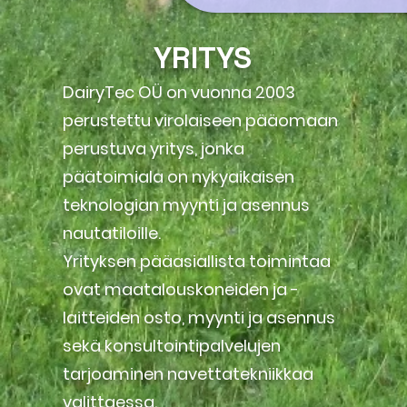
YRITYS
DairyTec OÜ on vuonna 2003
perustettu virolaiseen pääomaan
perustuva yritys, jonka
päätoimiala on nykyaikaisen
teknologian myynti ja asennus
nautatiloille.
Yrityksen pääasiallista toimintaa
ovat maatalouskoneiden ja -
laitteiden osto, myynti ja asennus
sekä konsultointipalvelujen
tarjoaminen navettatekniikkaa
valittaessa.