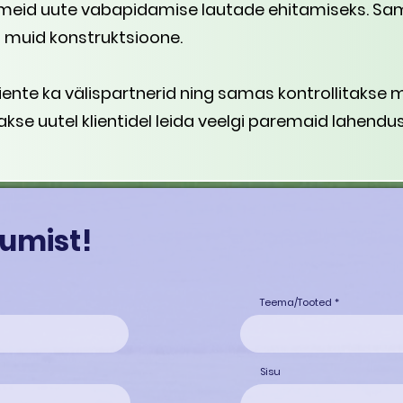
dmeid uute vabapidamise lautade ehitamiseks. Sa
a muid konstruktsioone.
liente ka välispartnerid ning samas kontrollitakse
kse uutel klientidel leida veelgi paremaid lahendus
umist!
Teema/Tooted
Sisu