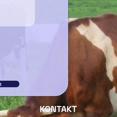
a
K
ON
TA
KT