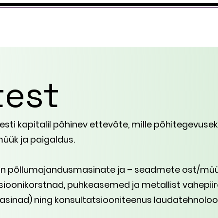
test
esti kapitalil põhinev ettevõte, mille põhitegevuse
üük ja paigaldus.
n põllumajandusmasinate ja – seadmete ost/müü
atsioonikorstnad, puhkeasemed ja metallist vahepiir
sinad) ning konsultatsiooniteenus laudatehnoloogi