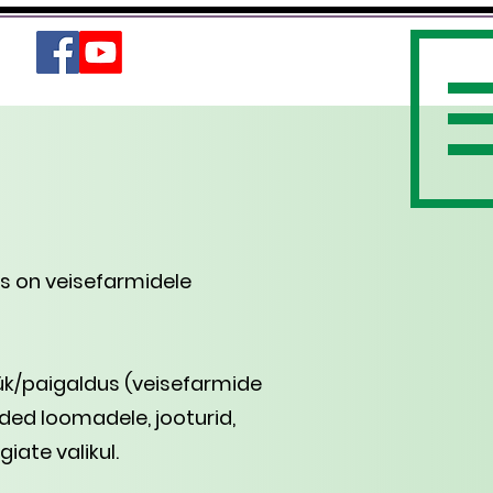
ks on veisefarmidele
k/paigaldus (veisefarmide
ded loomadele, jooturid,
ate valikul.