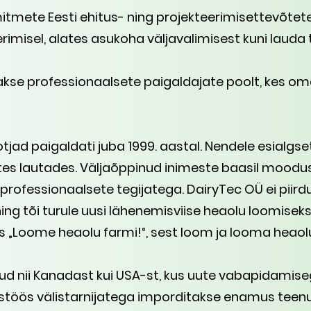
tmete Eesti ehitus- ning projekteerimisettevõte
rimisel, alates asukoha väljavalimisest kuni lauda
se professionaalsete paigaldajate poolt, kes o
ad paigaldati juba 1999. aastal. Nendele esialgse
s lautades. Väljaõppinud inimeste baasil moodus
professionaalsete tegijatega. DairyTec OÜ ei piirdu
ning tõi turule uusi lähenemisviise heaolu loomiseks
 „Loome heaolu farmi!“, sest loom ja looma heaolu
d nii Kanadast kui USA-st, kus uute vabapidamise
stöös välistarnijatega imporditakse enamus tee