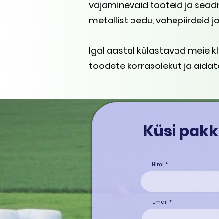
vajaminevaid tooteid ja sea
metallist aedu, vahepiirdeid j
Igal aastal külastavad meie k
toodete korrasolekut ja aidata
Küsi pakk
Nimi
Email