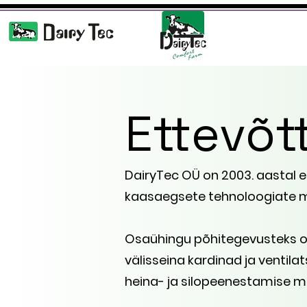
Ettevõt
DairyTec OÜ on 2003. a
astal e
kaasaegsete tehnoloogiate m
Osaühingu põhitegevusteks o
välisseina kardinad ja ventil
heina- ja silopeenestamise ma