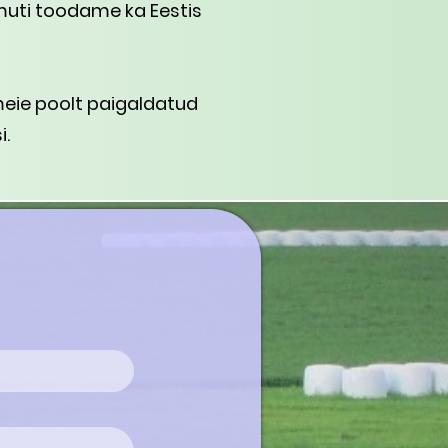
muti toodame ka Eestis
 meie poolt paigaldatud
i.