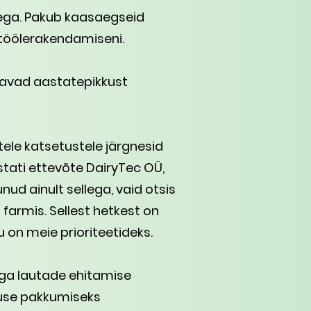
tega. Pakub kaasaegseid
 töölerakendamiseni.
mavad aastatepikkust
tele katsetustele järgnesid
tati ettevõte DairyTec OÜ,
nud ainult sellega, vaid otsis
 farmis. Sellest hetkest on
 on meie prioriteetideks.
ga lautade ehitamise
nuse pakkumiseks